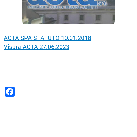
ACTA SPA STATUTO 10.01.2018
Visura ACTA 27.06.2023
F
a
c
e
b