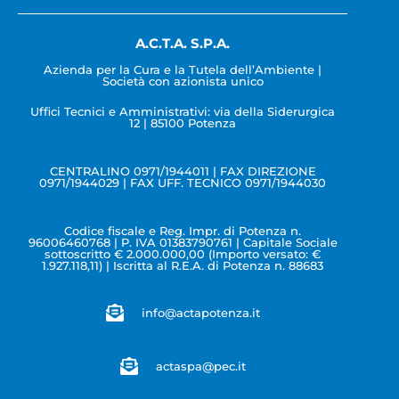
A.C.T.A. S.P.A.
Azienda per la Cura e la Tutela dell’Ambiente |
Società con azionista unico
Uffici Tecnici e Amministrativi: via della Siderurgica
12 | 85100 Potenza
CENTRALINO 0971/1944011 | FAX DIREZIONE
0971/1944029 | FAX UFF. TECNICO 0971/1944030
Codice fiscale e Reg. Impr. di Potenza n.
96006460768 | P. IVA 01383790761 | Capitale Sociale
sottoscritto € 2.000.000,00 (Importo versato: €
1.927.118,11) | Iscritta al R.E.A. di Potenza n. 88683
info@actapotenza.it
actaspa@pec.it