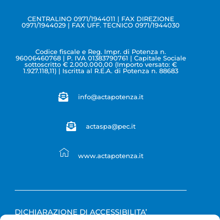
CENTRALINO 0971/1944011 | FAX DIREZIONE
0971/1944029 | FAX UFF. TECNICO 0971/1944030
Codice fiscale e Reg. Impr. di Potenza n.
96006460768 | P. IVA 01383790761 | Capitale Sociale
sottoscritto € 2.000.000,00 (Importo versato: €
1.927.118,11) | Iscritta al R.E.A. di Potenza n. 88683
info@actapotenza.it
actaspa@pec.it
www.actapotenza.it
DICHIARAZIONE DI ACCESSIBILITA’